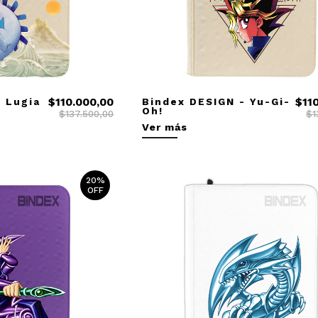
 Lugia
$110.000,00
Bindex DESIGN - Yu-Gi-
$11
Oh!
$137.500,00
$1
Ver más
20%
OFF