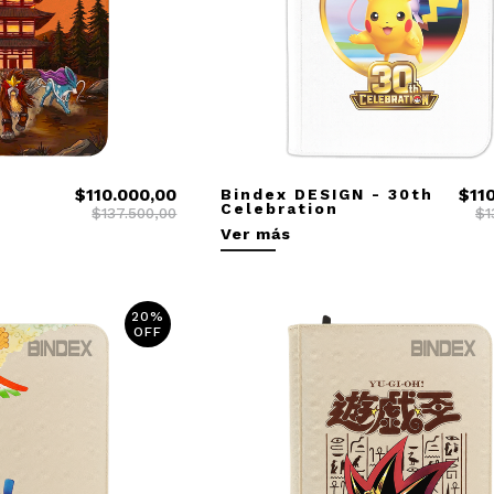
$110.000,00
Bindex DESIGN - 30th
$11
Celebration
$137.500,00
$1
Ver más
20%
OFF