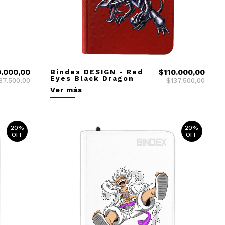
0.000,00
Bindex DESIGN - Red
$110.000,00
Eyes Black Dragon
37.500,00
$137.500,00
Ver más
20%
20%
OFF
OFF