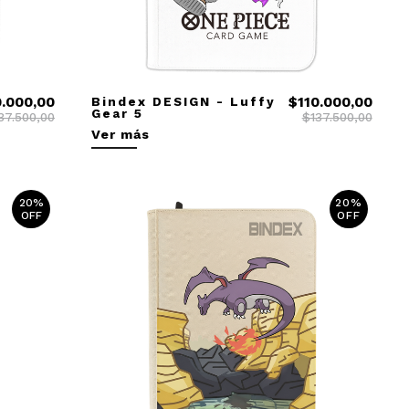
0.000,00
Bindex DESIGN - Luffy
$110.000,00
Gear 5
37.500,00
$137.500,00
Ver más
20%
20%
OFF
OFF