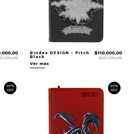
0.000,00
Bindex DESIGN - Pitch
$110.000,00
Black
37.500,00
$137.500,00
Ver más
20%
20%
OFF
OFF