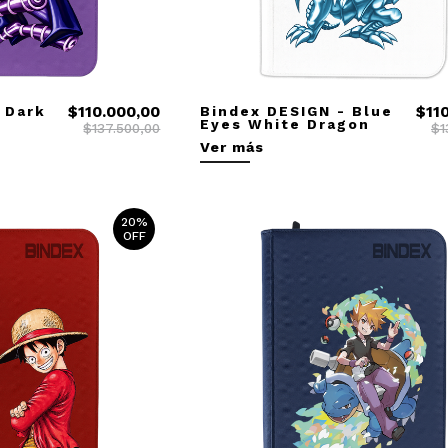
 Dark
$110.000,00
Bindex DESIGN - Blue
$11
Eyes White Dragon
$137.500,00
$1
Ver más
20%
OFF