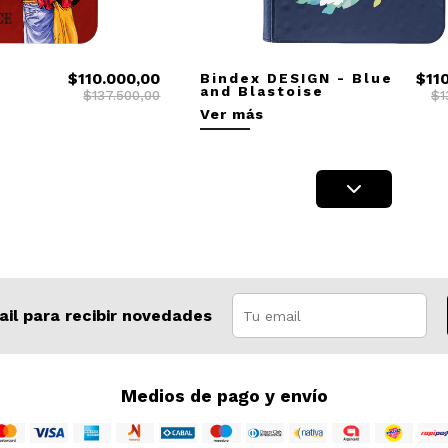
$110.000,00
Bindex DESIGN - Blue
$11
y
and Blastoise
$137.500,00
$1
Ver más
ail para recibir novedades
Medios de pago y envío