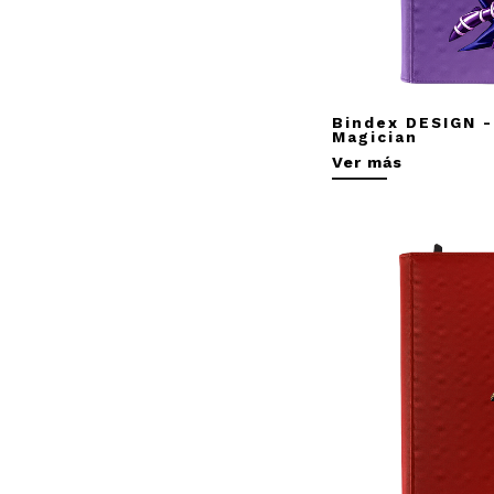
Bindex DESIGN -
Magician
Ver más